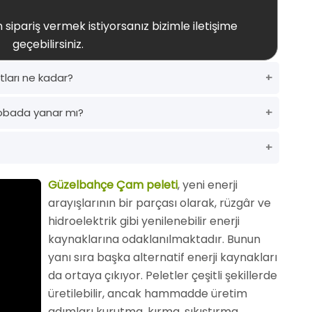
 sipariş vermek istiyorsanız bizimle iletişime
geçebilirsiniz.
ları ne kadar?
obada yanar mı?
Güzelbahçe Çam peleti
, yeni enerji
arayışlarının bir parçası olarak, rüzgâr ve
hidroelektrik gibi yenilenebilir enerji
kaynaklarına odaklanılmaktadır. Bunun
yanı sıra başka alternatif enerji kaynakları
da ortaya çıkıyor. Peletler çeşitli şekillerde
üretilebilir, ancak hammadde üretim
adımları kurutma, kırma, sıkıştırma,