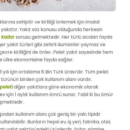
ına sahiptir ve kirliliği önlemek için imalat
r yakıttır. Yakıt söz konusu olduğunda herkesin
 kadar
sorusu gelmektedir. Her türlü acıdan fayda
er yakıt türleri gibi zehirli dumanlar yaymaz ve
çevre kirliliğini de önler. Pelet yakıt sayesinde hem
de ülke ekonomisine fayda sağlar.
 yılı için ortalama 6 Bin Türk Lirası’dır. Tüm pelet
 türünün birden çok kullanım alanı vardır.
peleti
diğer yakıtlara göre ekonomik olarak
 ev için 1 aylık kullanım ömrü sunar. Tabii ki bu ömür
işmektedir.
ından kullanım alanı çok geniş bir yakı tipidir
lanılabilir. Bunların hepsi ev, iş yeri, fabrika, otel,
atı yakıt sektöründeki ürünlerdir. Soba, şömine,