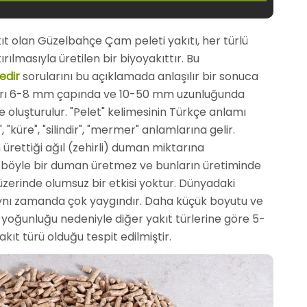
akıt olan Güzelbahçe Çam peleti yakıtı, her türlü
ırılmasıyla üretilen bir biyoyakıttır. Bu
edir
sorularını bu açıklamada anlaşılır bir sonuca
arı 6-8 mm çapında ve 10-50 mm uzunluğunda
de oluşturulur. "Pelet" kelimesinin Türkçe anlamı
 "küre", "silindir", "mermer" anlamlarına gelir.
 ürettiği ağıl (zehirli) duman miktarına
ak böyle bir duman üretmez ve bunların üretiminde
 üzerinde olumsuz bir etkisi yoktur. Dünyadaki
aynı zamanda çok yaygındır. Daha küçük boyutu ve
yoğunluğu nedeniyle diğer yakıt türlerine göre 5-
ıt türü olduğu tespit edilmiştir.