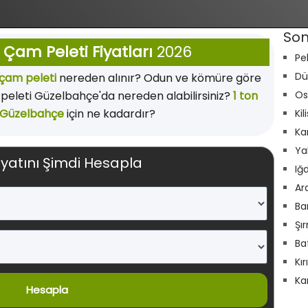
Son
Çam Peleti Fiyatları
2026
Pe
Dü
çam peleti
nereden alınır? Odun ve kömüre göre
eleti Güzelbahçe'da nereden alabilirsiniz?
1 ton
Os
 Güzelbahçe
için ne kadardır?
Kil
Ka
Ya
iyatını Şimdi Hesapla
Iğ
Ar
Ba
Şı
Ba
Kı
Ka
Hesapla