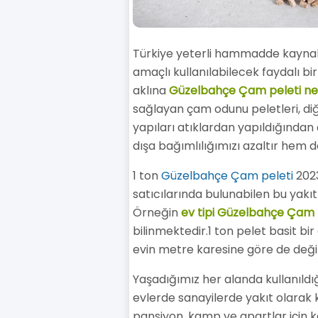
Türkiye yeterli hammadde kaynaklar
amaçlı kullanılabilecek faydalı bi
aklına
Güzelbahçe Çam peleti ne
sağlayan çam odunu peletleri, diğ
yapıları atıklardan yapıldığından 
dışa bağımlılığımızı azaltır hem 
1 ton
Güzelbahçe Çam peleti
2023
satıcılarında bulunabilen bu yakıt
Örneğin
ev tipi Güzelbahçe Çam 
bilinmektedir.1 ton pelet basit bir
evin metre karesine göre de değ
Yaşadığımız her alanda kullanıldığ
evlerde sanayilerde yakıt olarak kul
pansiyon, kamp ve apartlar için k