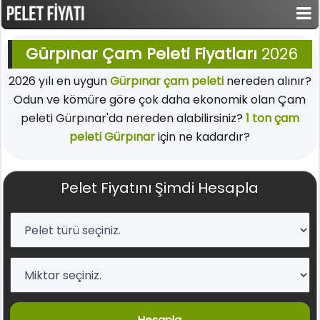
Gürpınar Çam Peleti Fiyatları
2026
2026 yılı en uygun
Gürpınar çam peleti
nereden alınır?
Odun ve kömüre göre çok daha ekonomik olan Çam
peleti Gürpınar'da nereden alabilirsiniz?
1 ton çam
peleti Gürpınar
için ne kadardır?
Pelet Fiyatını Şimdi Hesapla
Hesapla