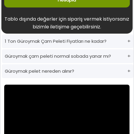
Tablo dışında değerler için sipariş vermek istiyorsanız
bizimle iletişime geçebilirsiniz.
1 Ton Güroymak Çam Peleti Fiyatları ne kadar?
Güroymak çam peleti normal sobada yanar mı?
Güroymak pelet nereden alınır?