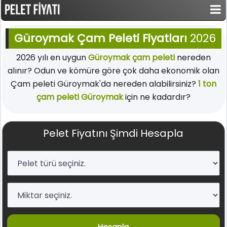
Güroymak Çam Peleti Fiyatları
2026
2026 yılı en uygun
Güroymak çam peleti
nereden
alınır? Odun ve kömüre göre çok daha ekonomik olan
Çam peleti Güroymak'da nereden alabilirsiniz?
1 ton
çam peleti Güroymak
için ne kadardır?
Pelet Fiyatını Şimdi Hesapla
Hesapla