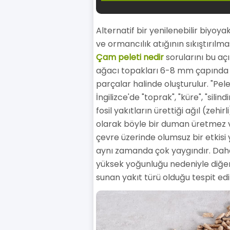
Alternatif bir yenilenebilir biyoya
ve ormancılık atığının sıkıştırılma
Çam peleti nedir
sorularını bu aç
ağacı topakları 6-8 mm çapında 
parçalar halinde oluşturulur. "Pel
İngilizce'de "toprak", "küre", "sil
fosil yakıtların ürettiği ağıl (zehi
olarak böyle bir duman üretmez ve
çevre üzerinde olumsuz bir etkisi
aynı zamanda çok yaygındır. Dah
yüksek yoğunluğu nedeniyle diğer
sunan yakıt türü olduğu tespit edil