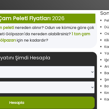
Son
am Peleti Fiyatları
2026
Pe
Dü
 peleti
nereden alınır? Odun ve kömüre göre çok
i Gölpazarı'da nereden alabilirsiniz?
1 ton çam
Os
Gölpazarı
için ne kadardır?
Kil
Ka
Ya
iyatını Şimdi Hesapla
Iğ
Ar
Ba
Şı
Ba
Kı
Ka
Hesapla