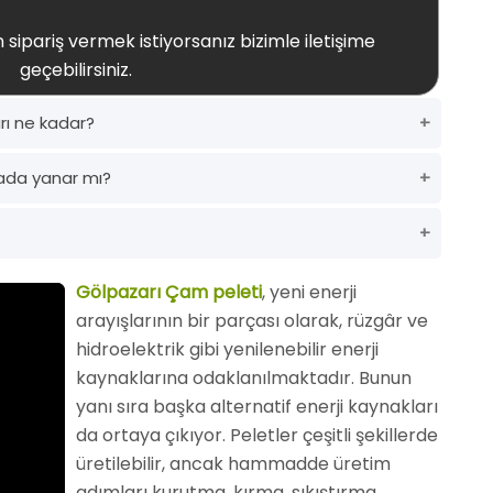
 sipariş vermek istiyorsanız bizimle iletişime
geçebilirsiniz.
rı ne kadar?
ada yanar mı?
Gölpazarı Çam peleti
, yeni enerji
arayışlarının bir parçası olarak, rüzgâr ve
hidroelektrik gibi yenilenebilir enerji
kaynaklarına odaklanılmaktadır. Bunun
yanı sıra başka alternatif enerji kaynakları
da ortaya çıkıyor. Peletler çeşitli şekillerde
üretilebilir, ancak hammadde üretim
adımları kurutma, kırma, sıkıştırma,