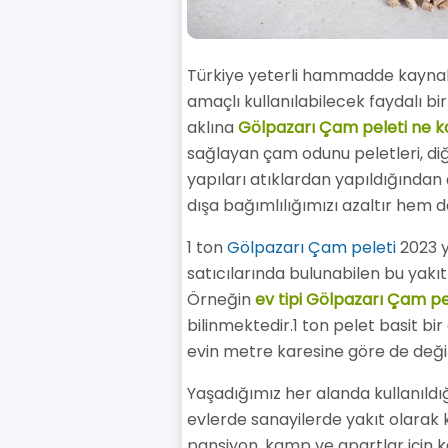
Türkiye yeterli hammadde kaynaklar
amaçlı kullanılabilecek faydalı bi
aklına
Gölpazarı Çam peleti ne k
sağlayan çam odunu peletleri, diğ
yapıları atıklardan yapıldığından 
dışa bağımlılığımızı azaltır hem 
1 ton
Gölpazarı Çam peleti
2023 yı
satıcılarında bulunabilen bu yakıt
Örneğin
ev tipi Gölpazarı Çam pe
bilinmektedir.1 ton pelet basit bir
evin metre karesine göre de değ
Yaşadığımız her alanda kullanıldığ
evlerde sanayilerde yakıt olarak kul
pansiyon, kamp ve apartlar için k