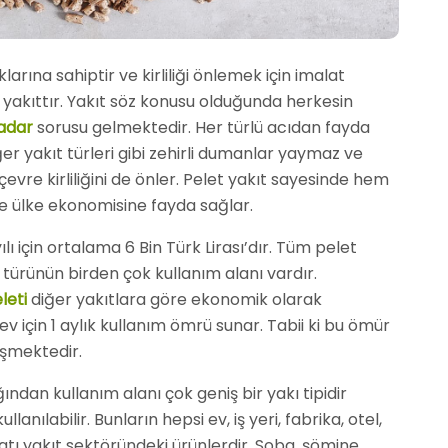
ına sahiptir ve kirliliği önlemek için imalat
r yakıttır. Yakıt söz konusu olduğunda herkesin
adar
sorusu gelmektedir. Her türlü acıdan fayda
er yakıt türleri gibi zehirli dumanlar yaymaz ve
çevre kirliliğini de önler. Pelet yakıt sayesinde hem
de ülke ekonomisine fayda sağlar.
lı için ortalama 6 Bin Türk Lirası’dır. Tüm pelet
 türünün birden çok kullanım alanı vardır.
leti
diğer yakıtlara göre ekonomik olarak
 ev için 1 aylık kullanım ömrü sunar. Tabii ki bu ömür
işmektedir.
ından kullanım alanı çok geniş bir yakı tipidir
lanılabilir. Bunların hepsi ev, iş yeri, fabrika, otel,
atı yakıt sektöründeki ürünlerdir. Soba, şömine,