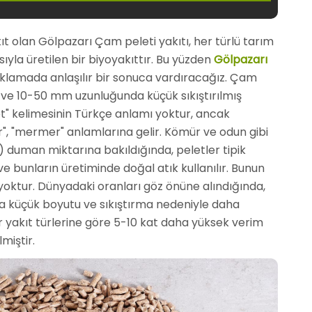
kıt olan Gölpazarı Çam peleti yakıtı, her türlü tarım
sıyla üretilen bir biyoyakıttır. Bu yüzden
Gölpazarı
ıklamada anlaşılır bir sonuca vardıracağız. Çam
ve 10-50 mm uzunluğunda küçük sıkıştırılmış
et" kelimesinin Türkçe anlamı yoktur, ancak
indir", "mermer" anlamlarına gelir. Kömür ve odun gibi
rli) duman miktarına bakıldığında, peletler tipik
 bunların üretiminde doğal atık kullanılır. Bunun
 yoktur. Dünyadaki oranları göz önüne alındığında,
a küçük boyutu ve sıkıştırma nedeniyle daha
 yakıt türlerine göre 5-10 kat daha yüksek verim
miştir.