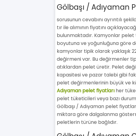
Gölbaşı / Adıyaman Pe
sorusunun cevabını ayrıntılı şeki
tır ile alımının fiyatını açıklayac
bulunmaktadır. Kamyonlar pelet taş
boyutuna ve yoğunluğuna göre değ
kamyonlar tipik olarak yaklaşık 22
değirmeni var. Bu değirmenler tip
atıklardan pelet üretir. Pelet deği
kapasitesi ve pazar talebi gibi fakt
pelet değirmenlerinin büyük ve k
Adıyaman pelet fiyatları
her tüketi
pelet tüketicileri veya bazı duruml
Gölbaşı / Adıyaman pelet fiyatları
miktara göre dalgalanma göstermek
peletlerin türüne bağlıdır.