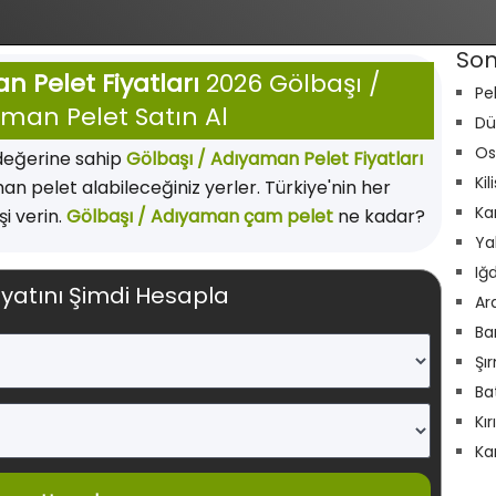
Son
n Pelet Fiyatları
2026 Gölbaşı /
Pe
man Pelet Satın Al
Dü
Os
değerine sahip
Gölbaşı / Adıyaman Pelet Fiyatları
Kil
n pelet alabileceğiniz yerler. Türkiye'nin her
Ka
i verin.
Gölbaşı / Adıyaman çam pelet
ne kadar?
Ya
Iğ
iyatını Şimdi Hesapla
Ar
Ba
Şı
Ba
Kı
Ka