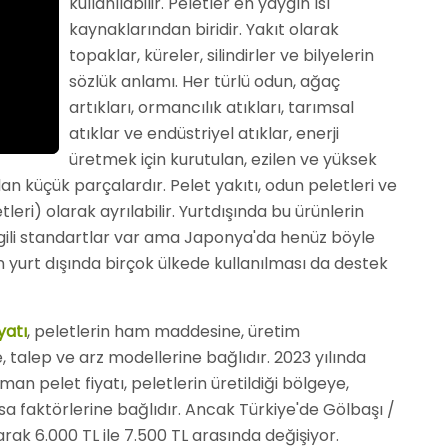
kullanılabilir. Peletler en yaygın ısı
kaynaklarından biridir. Yakıt olarak
topaklar, küreler, silindirler ve bilyelerin
sözlük anlamı. Her türlü odun, ağaç
artıkları, ormancılık atıkları, tarımsal
atıklar ve endüstriyel atıklar, enerji
üretmek için kurutulan, ezilen ve yüksek
lan küçük parçalardır. Pelet yakıtı, odun peletleri ve
tleri) olarak ayrılabilir. Yurtdışında bu ürünlerin
e ilgili standartlar var ama Japonya'da henüz böyle
n yurt dışında birçok ülkede kullanılması da destek
yatı
, peletlerin ham maddesine, üretim
ne, talep ve arz modellerine bağlıdır. 2023 yılında
an pelet fiyatı, peletlerin üretildiği bölgeye,
asa faktörlerine bağlıdır. Ancak Türkiye'de Gölbaşı /
rak 6.000 TL ile 7.500 TL arasında değişiyor.