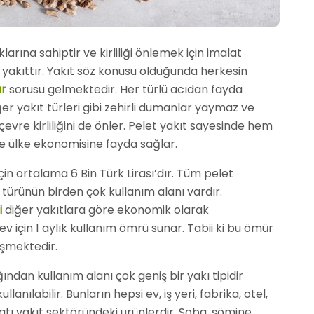
ına sahiptir ve kirliliği önlemek için imalat
r yakıttır. Yakıt söz konusu olduğunda herkesin
ar
sorusu gelmektedir. Her türlü acıdan fayda
er yakıt türleri gibi zehirli dumanlar yaymaz ve
çevre kirliliğini de önler. Pelet yakıt sayesinde hem
de ülke ekonomisine fayda sağlar.
için ortalama 6 Bin Türk Lirası’dır. Tüm pelet
 türünün birden çok kullanım alanı vardır.
i
diğer yakıtlara göre ekonomik olarak
 ev için 1 aylık kullanım ömrü sunar. Tabii ki bu ömür
işmektedir.
ından kullanım alanı çok geniş bir yakı tipidir
lanılabilir. Bunların hepsi ev, iş yeri, fabrika, otel,
atı yakıt sektöründeki ürünlerdir. Soba, şömine,