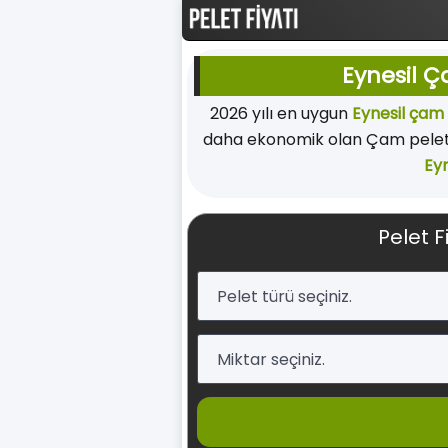
Eynesil Ç
2026 yılı en uygun
Eynesil çam 
daha ekonomik olan Çam peleti 
Eyn
Pelet F