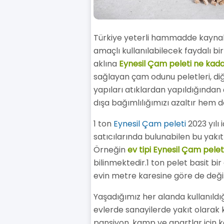
Türkiye yeterli hammadde kaynaklar
amaçlı kullanılabilecek faydalı bi
aklına
Eynesil Çam peleti ne kad
sağlayan çam odunu peletleri, diğ
yapıları atıklardan yapıldığından 
dışa bağımlılığımızı azaltır hem 
1 ton
Eynesil Çam peleti
2023 yılı 
satıcılarında bulunabilen bu yakıt
Örneğin
ev tipi Eynesil Çam pelet
bilinmektedir.1 ton pelet basit bir
evin metre karesine göre de değ
Yaşadığımız her alanda kullanıldığ
evlerde sanayilerde yakıt olarak kul
pansiyon, kamp ve apartlar için k