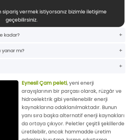
 sipariş vermek istiyorsanız bizimle iletişime
geçebilirsiniz.
ne kadar?
a yanar mı?
Eynesil Çam peleti
, yeni enerji
arayışlarının bir parçası olarak, rüzgâr ve
hidroelektrik gibi yenilenebilir enerji
kaynaklarına odaklanılmaktadır. Bunun
yanı sıra başka alternatif enerji kaynakları
da ortaya çıkıyor. Peletler çeşitli şekillerde
üretilebilir, ancak hammadde üretim
adımları kurutma, kırma, sıkıştırma,