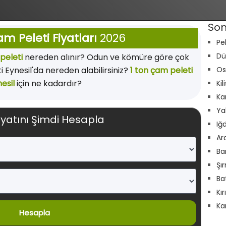
Son
am Peleti Fiyatları
2026
Pe
Dü
peleti
nereden alınır? Odun ve kömüre göre çok
Eynesil'da nereden alabilirsiniz?
1 ton çam peleti
Os
esil
için ne kadardır?
Kil
Ka
Ya
iyatını Şimdi Hesapla
Iğ
Ar
Ba
Şı
Ba
Kı
Ka
Hesapla