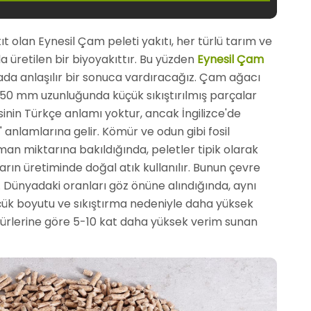
kıt olan Eynesil Çam peleti yakıtı, her türlü tarım ve
la üretilen bir biyoyakıttır. Bu yüzden
Eynesil Çam
ada anlaşılır bir sonuca vardıracağız. Çam ağacı
50 mm uzunluğunda küçük sıkıştırılmış parçalar
esinin Türkçe anlamı yoktur, ancak İngilizce'de
r" anlamlarına gelir. Kömür ve odun gibi fosil
duman miktarına bakıldığında, peletler tipik olarak
ın üretiminde doğal atık kullanılır. Bunun çevre
r. Dünyadaki oranları göz önüne alındığında, aynı
ük boyutu ve sıkıştırma nedeniyle daha yüksek
türlerine göre 5-10 kat daha yüksek verim sunan