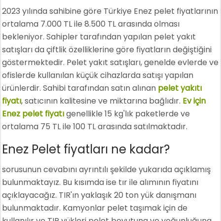
2023 yılında sahibine göre Türkiye Enez pelet fiyatlarının
ortalama 7.000 TL ile 8.500 TL arasında olması
bekleniyor. Sahipler tarafından yapılan pelet yakıt
satışları da çiftlik özelliklerine göre fiyatların değiştiğini
göstermektedir. Pelet yakıt satışları, genelde evlerde ve
ofislerde kullanılan küçük cihazlarda satışı yapılan
ürünlerdir. Sahibi tarafından satın alınan
pelet yakıtı
fiyatı
, satıcının kalitesine ve miktarına bağlıdır.
Ev için
Enez pelet fiyatı
genellikle 15 kg'lık paketlerde ve
ortalama 75 TL ile 100 TL arasında satılmaktadır.
Enez Pelet fiyatları ne kadar?
sorusunun cevabını ayrıntılı şekilde yukarıda açıklamış
bulunmaktayız. Bu kısımda ise tır ile alımının fiyatını
açıklayacağız. TIR'ın yaklaşık 20 ton yük danışmanı
bulunmaktadır. Kamyonlar pelet taşımak için de
kullanılır ve TIR yükleri pelet boyutuna ve yoğunluğuna