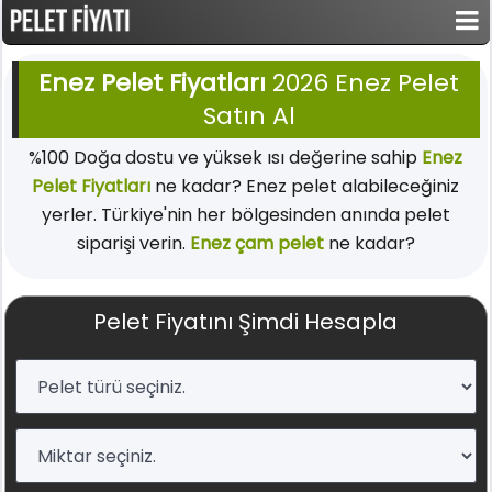
Enez Pelet Fiyatları
2026 Enez Pelet
Satın Al
%100 Doğa dostu ve yüksek ısı değerine sahip
Enez
Pelet Fiyatları
ne kadar? Enez pelet alabileceğiniz
yerler. Türkiye'nin her bölgesinden anında pelet
siparişi verin.
Enez çam pelet
ne kadar?
Pelet Fiyatını Şimdi Hesapla