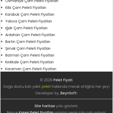
Osmaniye Çam Peleti Fiyatları
Kilis Çam Peleti Fiyatları
Karabük Çam Peleti Fiyatları
Yalova Çam Peleti Fiyatları
Iğdır Çam Peleti Fiyatları
Ardahan Çam Peleti Fiyatları
Bartın Çam Peleti Fiyatları
Şırnak Çam Peleti Fiyatları
Batman Çam Peleti Fiyatları
Kırıkkale Çam Peleti Fiyatları
Karaman Çam Peleti Fiyatları
© 2026
Pelet Fiyati
.
Doğa dostu katı yakıt
pelet
hakkında merak ettiğiniz her şey!
Developer by,
BeynSoft
!
Site haritası
yolu gösterir.
Bence
Karesi Pelet Fiyatları
yazımız senin için çok uygun!.