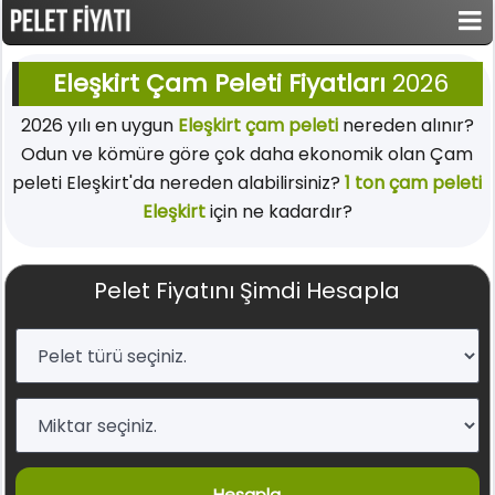
Eleşkirt Çam Peleti Fiyatları
2026
2026 yılı en uygun
Eleşkirt çam peleti
nereden alınır?
Odun ve kömüre göre çok daha ekonomik olan Çam
peleti Eleşkirt'da nereden alabilirsiniz?
1 ton çam peleti
Eleşkirt
için ne kadardır?
Pelet Fiyatını Şimdi Hesapla
Hesapla