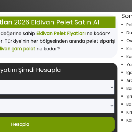
Son
tları
2026 Eldivan Pelet Satın Al
Pe
Dü
ı değerine sahip
Eldivan Pelet Fiyatları
ne kadar?
er. Türkiye'nin her bölgesinden anında pelet siparişi
Os
divan çam pelet
ne kadar?
Kil
Ka
Ya
iyatını Şimdi Hesapla
Iğ
Ar
Ba
Şı
Ba
Kı
Ka
Hesapla