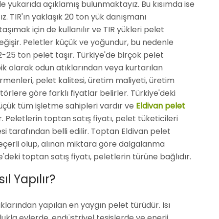
lde yukarıda açıklamış bulunmaktayız. Bu kısımda ise
ağız. TIR'ın yaklaşık 20 ton yük danışmanı
ımak için de kullanılır ve TIR yükleri pelet
işir. Peletler küçük ve yoğundur, bu nedenle
-25 ton pelet taşır. Türkiye'de birçok pelet
ik olarak odun atıklarından veya kurtarılan
rmenleri, pelet kalitesi, üretim maliyeti, üretim
örlere göre farklı fiyatlar belirler. Türkiye'deki
üçük tüm işletme sahipleri vardır ve
Eldivan pelet
. Peletlerin toptan satış fiyatı, pelet tüketicileri
i tarafından belli edilir. Toptan Eldivan pelet
 geçerli olup, alınan miktara göre dalgalanma
deki toptan satış fiyatı, peletlerin türüne bağlıdır.
l Yapılır?
klarından yapılan en yaygın pelet türüdür. Isı
lukla evlerde, endüstriyel tesislerde ve enerji