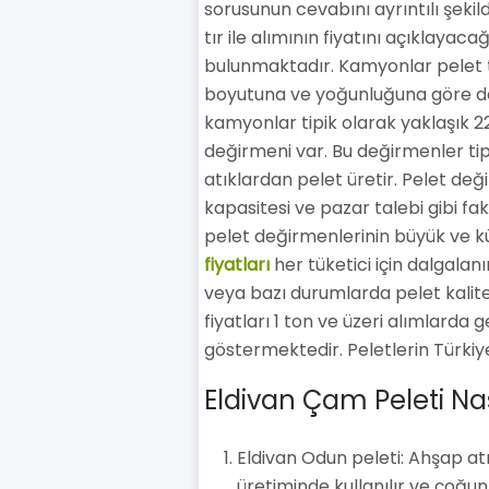
sorusunun cevabını ayrıntılı şeki
tır ile alımının fiyatını açıklayac
bulunmaktadır. Kamyonlar pelet taş
boyutuna ve yoğunluğuna göre değ
kamyonlar tipik olarak yaklaşık 22
değirmeni var. Bu değirmenler tip
atıklardan pelet üretir. Pelet deği
kapasitesi ve pazar talebi gibi fakt
pelet değirmenlerinin büyük ve k
fiyatları
her tüketici için dalgalanır
veya bazı durumlarda pelet kalites
fiyatları 1 ton ve üzeri alımlarda
göstermektedir. Peletlerin Türkiye'
Eldivan Çam Peleti Nası
Eldivan Odun peleti: Ahşap atı
üretiminde kullanılır ve çoğun