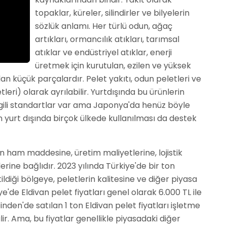
topaklar, küreler, silindirler ve bilyelerin
sözlük anlamı. Her türlü odun, ağaç
artıkları, ormancılık atıkları, tarımsal
atıklar ve endüstriyel atıklar, enerji
üretmek için kurutulan, ezilen ve yüksek
lan küçük parçalardır. Pelet yakıtı, odun peletleri ve
tleri) olarak ayrılabilir. Yurtdışında bu ürünlerin
e ilgili standartlar var ama Japonya'da henüz böyle
n yurt dışında birçok ülkede kullanılması da destek
rin ham maddesine, üretim maliyetlerine, lojistik
erine bağlıdır. 2023 yılında Türkiye'de bir ton
tildiği bölgeye, peletlerin kalitesine ve diğer piyasa
e'de Eldivan pelet fiyatları genel olarak 6.000 TL ile
nden'de satılan 1 ton Eldivan pelet fiyatları işletme
ilir. Ama, bu fiyatlar genellikle piyasadaki diğer