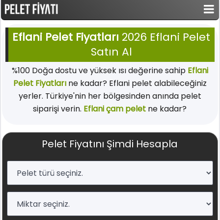
Eflani Pelet Fiyatları
2026 Eflani Pelet
Satın Al
%100 Doğa dostu ve yüksek ısı değerine sahip
Eflani
Pelet Fiyatları
ne kadar? Eflani pelet alabileceğiniz
yerler. Türkiye'nin her bölgesinden anında pelet
siparişi verin.
Eflani çam pelet
ne kadar?
Pelet Fiyatını Şimdi Hesapla