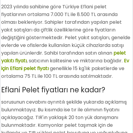
2023 yılında sahibine göre Türkiye Eflani pelet
fiyatlarının ortalama 7.000 TL ile 8.500 TL arasında
olması bekleniyor. Sahipler tarafından yapılan pelet
yakıt satışları da çiftlik özelliklerine göre fiyatların
değiştiğini göstermektedir. Pelet yakıt satışları, genelde
evlerde ve ofislerde kullanılan küçük cihazlarda satışı
yapılan ürünlerdir. Sahibi tarafından satın alınan
pelet
yakıtı fiyatı
, satıcının kalitesine ve miktarına bağlıdır.
Ev
için Eflani pelet fiyatı
genellikle 15 kg'lık paketlerde ve
ortalama 75 TL ile 100 TL arasında satılmaktadır.
Eflani Pelet fiyatları ne kadar?
sorusunun cevabını ayrıntılı şekilde yukarıda açıklamış
bulunmaktayız. Bu kısımda ise tır ile alımının fiyatını
açıklayacağız. TIR'ın yaklaşık 20 ton yük danışmanı
bulunmaktadır. Kamyonlar pelet taşımak için de
kullanılır ve TIR yükleri pelet boyutuna ve yoğunluğuna