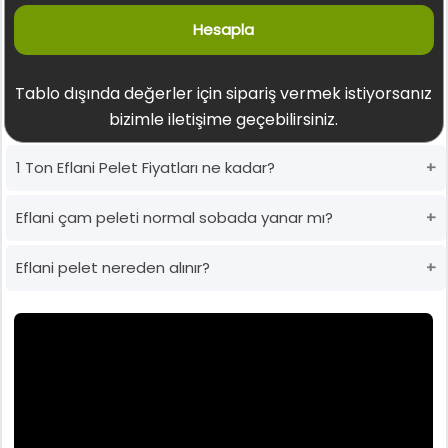
Hesapla
Tablo dışında değerler için sipariş vermek istiyorsanız
bizimle iletişime geçebilirsiniz.
1 Ton Eflani Pelet Fiyatları ne kadar?
Eflani çam peleti normal sobada yanar mı?
Eflani pelet nereden alınır?