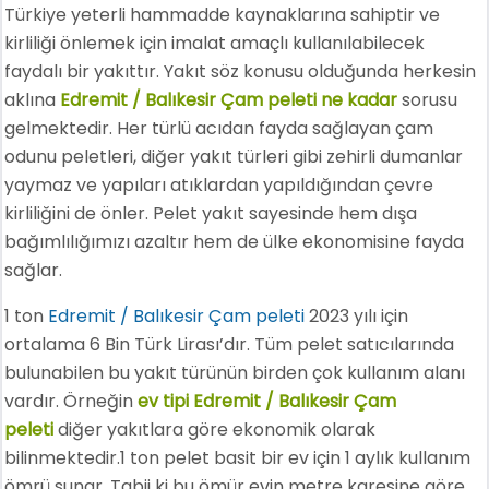
Türkiye yeterli hammadde kaynaklarına sahiptir ve
kirliliği önlemek için imalat amaçlı kullanılabilecek
faydalı bir yakıttır. Yakıt söz konusu olduğunda herkesin
aklına
Edremit / Balıkesir Çam peleti ne kadar
sorusu
gelmektedir. Her türlü acıdan fayda sağlayan çam
odunu peletleri, diğer yakıt türleri gibi zehirli dumanlar
yaymaz ve yapıları atıklardan yapıldığından çevre
kirliliğini de önler. Pelet yakıt sayesinde hem dışa
bağımlılığımızı azaltır hem de ülke ekonomisine fayda
sağlar.
1 ton
Edremit / Balıkesir Çam peleti
2023 yılı için
ortalama 6 Bin Türk Lirası’dır. Tüm pelet satıcılarında
bulunabilen bu yakıt türünün birden çok kullanım alanı
vardır. Örneğin
ev tipi Edremit / Balıkesir Çam
peleti
diğer yakıtlara göre ekonomik olarak
bilinmektedir.1 ton pelet basit bir ev için 1 aylık kullanım
ömrü sunar. Tabii ki bu ömür evin metre karesine göre