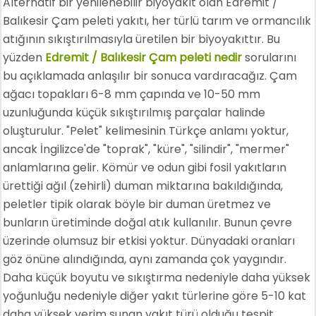
Alternatif bir yenilenebilir biyoyakıt olan Edremit /
Balıkesir Çam peleti yakıtı, her türlü tarım ve ormancılık
atığının sıkıştırılmasıyla üretilen bir biyoyakıttır. Bu
yüzden
Edremit / Balıkesir Çam peleti nedir
sorularını
bu açıklamada anlaşılır bir sonuca vardıracağız. Çam
ağacı topakları 6-8 mm çapında ve 10-50 mm
uzunluğunda küçük sıkıştırılmış parçalar halinde
oluşturulur. "Pelet" kelimesinin Türkçe anlamı yoktur,
ancak İngilizce'de "toprak", "küre", "silindir", "mermer"
anlamlarına gelir. Kömür ve odun gibi fosil yakıtların
ürettiği ağıl (zehirli) duman miktarına bakıldığında,
peletler tipik olarak böyle bir duman üretmez ve
bunların üretiminde doğal atık kullanılır. Bunun çevre
üzerinde olumsuz bir etkisi yoktur. Dünyadaki oranları
göz önüne alındığında, aynı zamanda çok yaygındır.
Daha küçük boyutu ve sıkıştırma nedeniyle daha yüksek
yoğunluğu nedeniyle diğer yakıt türlerine göre 5-10 kat
daha yüksek verim sunan yakıt türü olduğu tespit