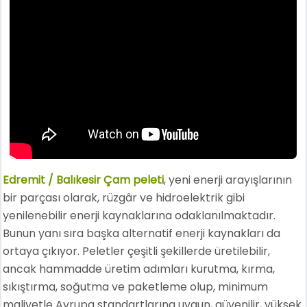
Edremit / Balıkesir Çam peleti
, yeni enerji arayışlarının
bir parçası olarak, rüzgâr ve hidroelektrik gibi
yenilenebilir enerji kaynaklarına odaklanılmaktadır.
Bunun yanı sıra başka alternatif enerji kaynakları da
ortaya çıkıyor. Peletler çeşitli şekillerde üretilebilir,
ancak hammadde üretim adımları kurutma, kırma,
sıkıştırma, soğutma ve paketleme olup, minimum
maliyetle Avrupa standartlarına uygun, güvenilir, yüksek