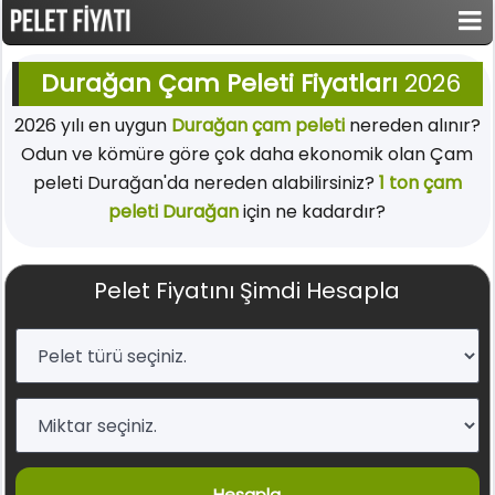
Durağan Çam Peleti Fiyatları
2026
2026 yılı en uygun
Durağan çam peleti
nereden alınır?
Odun ve kömüre göre çok daha ekonomik olan Çam
peleti Durağan'da nereden alabilirsiniz?
1 ton çam
peleti Durağan
için ne kadardır?
Pelet Fiyatını Şimdi Hesapla
Hesapla