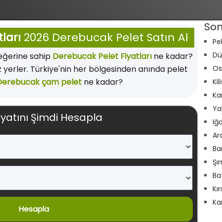
Son
ları
2026 Derebucak Pelet Satın Al
Pe
Dü
değerine sahip
Derebucak Pelet Fiyatları
ne kadar?
 yerler. Türkiye'nin her bölgesinden anında pelet
Os
Derebucak çam pelet
ne kadar?
Kil
Ka
Ya
iyatını Şimdi Hesapla
Iğ
Ar
Ba
Şı
Ba
Kı
Ka
Hesapla