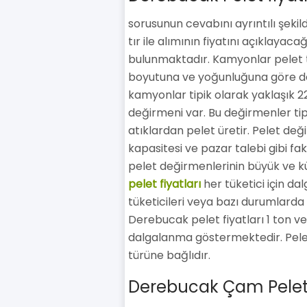
sorusunun cevabını ayrıntılı şeki
tır ile alımının fiyatını açıklayac
bulunmaktadır. Kamyonlar pelet taş
boyutuna ve yoğunluğuna göre değ
kamyonlar tipik olarak yaklaşık 22
değirmeni var. Bu değirmenler tip
atıklardan pelet üretir. Pelet deği
kapasitesi ve pazar talebi gibi fakt
pelet değirmenlerinin büyük ve k
pelet fiyatları
her tüketici için dal
tüketicileri veya bazı durumlarda p
Derebucak pelet fiyatları 1 ton ve
dalgalanma göstermektedir. Peletle
türüne bağlıdır.
Derebucak Çam Peleti 