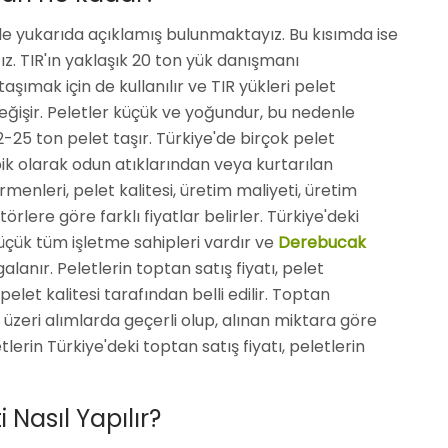
lde yukarıda açıklamış bulunmaktayız. Bu kısımda ise
ağız. TIR'ın yaklaşık 20 ton yük danışmanı
ımak için de kullanılır ve TIR yükleri pelet
işir. Peletler küçük ve yoğundur, bu nedenle
-25 ton pelet taşır. Türkiye'de birçok pelet
ik olarak odun atıklarından veya kurtarılan
rmenleri, pelet kalitesi, üretim maliyeti, üretim
örlere göre farklı fiyatlar belirler. Türkiye'deki
üçük tüm işletme sahipleri vardır ve
Derebucak
galanır. Peletlerin toptan satış fiyatı, pelet
elet kalitesi tarafından belli edilir. Toptan
 üzeri alımlarda geçerli olup, alınan miktara göre
rin Türkiye'deki toptan satış fiyatı, peletlerin
Nasıl Yapılır?