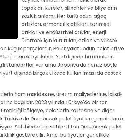
topaklar, küreler, silindirler ve bilyelerin
sözlük anlamı. Her türlü odun, ağaç
artıkları, ormancılık atıkları, tarımsal
atıklar ve endüstriyel atıklar, enerji
üretmek için kurutulan, ezilen ve yüksek
lan küçük parçalardır. Pelet yakıtı, odun peletleri ve
tleri) olarak ayrılabilir. Yurtdışında bu ürünlerin
e ilgili standartlar var ama Japonya'da henüz böyle
n yurt dışında birçok ülkede kullanılması da destek
etlerin ham maddesine, üretim maliyetlerine, lojistik
erine bağlıdır. 2023 yılında Türkiye'de bir ton
üretildiği bölgeye, peletlerin kalitesine ve diğer
ak Türkiye'de Derebucak pelet fiyatları genel olarak
işiyor. Sahibinden'de satılan 1 ton Derebucak pelet
arklılık gösterebilir. Ama, bu fiyatlar genellikle