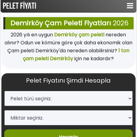
Demirköy Çam Peleti Fiyatları
2026
2026 yılı en uygun
Demirköy çam peleti
nereden
alınır? Odun ve kömüre göre çok daha ekonomik olan
Çam peleti Demirköy'da nereden alabilirsiniz?
1 ton
çam peleti Demirköy
için ne kadardır?
Pelet Fiyatını Şimdi Hesapla
Hesapla