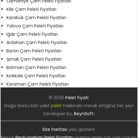
Osmaniye Çam Peleti Fiyatları
Kilis Çam Peleti Fiyatları
Karabük Çam Peleti Fiyatları
Yalova Çam Peleti Fiyatları
Iğdır Çam Peleti Fiyatları
Ardahan Çam Peleti Fiyatları
Bartın Çam Peleti Fiyatları
Şırnak Çam Peleti Fiyatları
Batman Çam Peleti Fiyatları
Kırıkkale Çam Peleti Fiyatları
Karaman Çam Peleti Fiyatları
© 2026
Pelet Fiyati
.
Doğa dostu katı yakıt
pelet
hakkında merak ettiğiniz her şey!
Developer by,
BeynSoft
!
Site haritası
yolu gösterir.
Bence
Beytüşşebap Pelet Fiyatları
yazımız senin için çok uygun!.