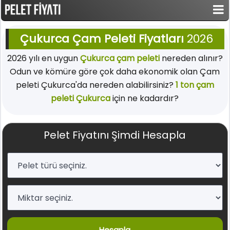
Çukurca Çam Peleti Fiyatları
2026
2026 yılı en uygun
Çukurca çam peleti
nereden alınır?
Odun ve kömüre göre çok daha ekonomik olan Çam
peleti Çukurca'da nereden alabilirsiniz?
1 ton çam
peleti Çukurca
için ne kadardır?
Pelet Fiyatını Şimdi Hesapla
Hesapla