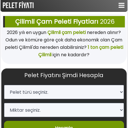
Çilimli Çam Peleti Fiyatları
2026
2026 yılı en uygun
Çilimli çam peleti
nereden alınır?
Odun ve kömüre göre çok daha ekonomik olan Çam
peleti Çilimli'da nereden alabilirsiniz?
1 ton çam peleti
Çilimli
için ne kadardır?
Pelet Fiyatını Şimdi Hesapla
Hesapla