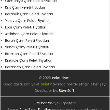
Osmaniye Çam Peleti Fiyatları
Kilis Çam Peleti Fiyatları
Karabük Çam Peleti Fiyatları
Yalova Çam Peleti Fiyatları
Iğdır Çam Peleti Fiyatları
Ardahan Çam Peleti Fiyatları
Bartın Çam Peleti Fiyatları
Şırnak Çam Peleti Fiyatları
Batman Çam Peleti Fiyatları
Kırıkkale Çam Peleti Fiyatları
Karaman Çam Peleti Fiyatları
© 2026
Pelet Fiyati
.
Doğa dostu katı yakıt
pelet
hakkında merak ettiğiniz her şey!
Developer by,
BeynSoft
!
Site haritası
yolu gösterir.
Bence
Ayaş Pelet Fiyatları
yazımız senin için çok uygun!.