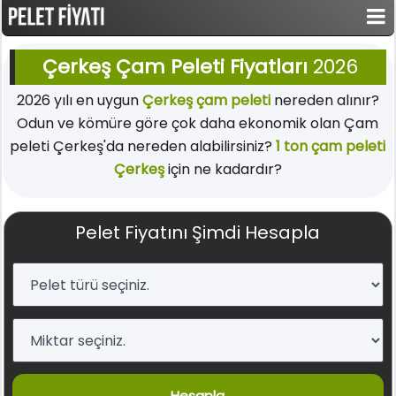
Çerkeş Çam Peleti Fiyatları
2026
2026 yılı en uygun
Çerkeş çam peleti
nereden alınır?
Odun ve kömüre göre çok daha ekonomik olan Çam
peleti Çerkeş'da nereden alabilirsiniz?
1 ton çam peleti
Çerkeş
için ne kadardır?
Pelet Fiyatını Şimdi Hesapla
Hesapla