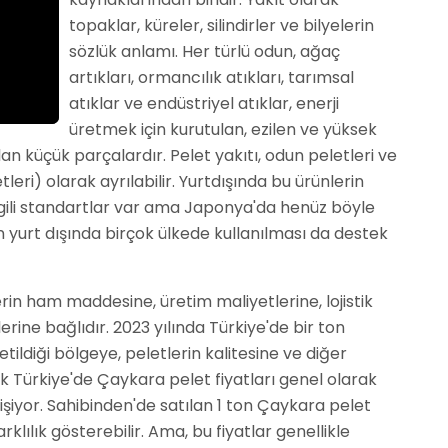
topaklar, küreler, silindirler ve bilyelerin
sözlük anlamı. Her türlü odun, ağaç
artıkları, ormancılık atıkları, tarımsal
atıklar ve endüstriyel atıklar, enerji
üretmek için kurutulan, ezilen ve yüksek
lan küçük parçalardır. Pelet yakıtı, odun peletleri ve
tleri) olarak ayrılabilir. Yurtdışında bu ürünlerin
e ilgili standartlar var ama Japonya'da henüz böyle
n yurt dışında birçok ülkede kullanılması da destek
erin ham maddesine, üretim maliyetlerine, lojistik
erine bağlıdır. 2023 yılında Türkiye'de bir ton
etildiği bölgeye, peletlerin kalitesine ve diğer
ak Türkiye'de Çaykara pelet fiyatları genel olarak
işiyor. Sahibinden'de satılan 1 ton Çaykara pelet
arklılık gösterebilir. Ama, bu fiyatlar genellikle