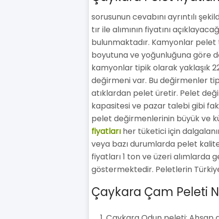
sorusunun cevabını ayrıntılı şeki
tır ile alımının fiyatını açıklayac
bulunmaktadır. Kamyonlar pelet taş
boyutuna ve yoğunluğuna göre değ
kamyonlar tipik olarak yaklaşık 22
değirmeni var. Bu değirmenler tip
atıklardan pelet üretir. Pelet deği
kapasitesi ve pazar talebi gibi fakt
pelet değirmenlerinin büyük ve k
fiyatları
her tüketici için dalgalanır
veya bazı durumlarda pelet kalite
fiyatları 1 ton ve üzeri alımlarda
göstermektedir. Peletlerin Türkiye'
Çaykara Çam Peleti Na
Çaykara Odun peleti: Ahşap at