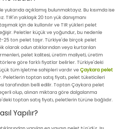
lde yukarıda açıklamış bulunmaktayız. Bu kısımda ise
ağız. TIR'ın yaklaşık 20 ton yük danışmanı
ımak için de kullanılır ve TIR yükleri pelet
işir. Peletler küçük ve yoğundur, bu nedenle
-25 ton pelet taşır. Türkiye'de birçok pelet
ik olarak odun atıklarından veya kurtarılan
rmenleri, pelet kalitesi, üretim maliyeti, üretim
örlere göre farklı fiyatlar belirler. Türkiye'deki
üçük tüm işletme sahipleri vardır ve
Çaykara pelet
. Peletlerin toptan satış fiyatı, pelet tüketicileri
si tarafından belli edilir. Toptan Çaykara pelet
 geçerli olup, alınan miktara göre dalgalanma
deki toptan satış fiyatı, peletlerin türüne bağlıdır.
sıl Yapılır?
ıklarından yapılan en yaygın pelet türüdür. Isı