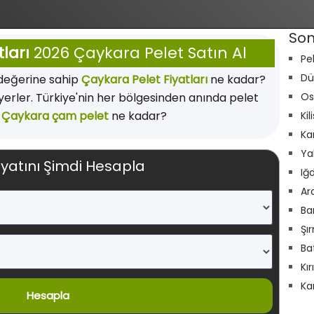
Son
ları
2026 Çaykara Pelet Satın Al
Pe
Dü
 değerine sahip
Çaykara Pelet Fiyatları
ne kadar?
yerler. Türkiye'nin her bölgesinden anında pelet
Os
.
Çaykara çam pelet
ne kadar?
Kil
Ka
Ya
iyatını Şimdi Hesapla
Iğ
Ar
Ba
Şı
Ba
Kı
Ka
Hesapla