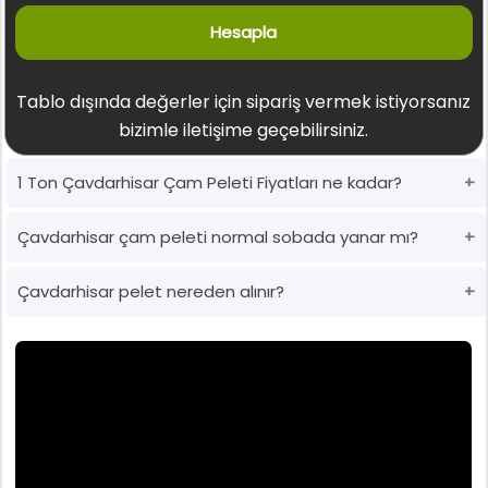
Hesapla
Tablo dışında değerler için sipariş vermek istiyorsanız
bizimle iletişime geçebilirsiniz.
1 Ton Çavdarhisar Çam Peleti Fiyatları ne kadar?
Çavdarhisar çam peleti normal sobada yanar mı?
Çavdarhisar pelet nereden alınır?