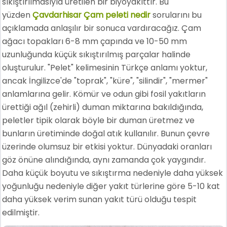
sıkıştırılmasıyla üretilen bir biyoyakıttır. Bu
yüzden
Çavdarhisar Çam peleti nedir
sorularını bu
açıklamada anlaşılır bir sonuca vardıracağız. Çam
ağacı topakları 6-8 mm çapında ve 10-50 mm
uzunluğunda küçük sıkıştırılmış parçalar halinde
oluşturulur. "Pelet" kelimesinin Türkçe anlamı yoktur,
ancak İngilizce'de "toprak", "küre", "silindir", "mermer"
anlamlarına gelir. Kömür ve odun gibi fosil yakıtların
ürettiği ağıl (zehirli) duman miktarına bakıldığında,
peletler tipik olarak böyle bir duman üretmez ve
bunların üretiminde doğal atık kullanılır. Bunun çevre
üzerinde olumsuz bir etkisi yoktur. Dünyadaki oranları
göz önüne alındığında, aynı zamanda çok yaygındır.
Daha küçük boyutu ve sıkıştırma nedeniyle daha yüksek
yoğunluğu nedeniyle diğer yakıt türlerine göre 5-10 kat
daha yüksek verim sunan yakıt türü olduğu tespit
edilmiştir.