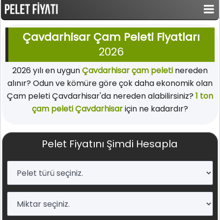
Çavdarhisar Çam Peleti Fiyatları
2026
2026 yılı en uygun
Çavdarhisar çam peleti
nereden
alınır? Odun ve kömüre göre çok daha ekonomik olan
Çam peleti Çavdarhisar'da nereden alabilirsiniz?
1 ton
çam peleti Çavdarhisar
için ne kadardır?
Pelet Fiyatını Şimdi Hesapla