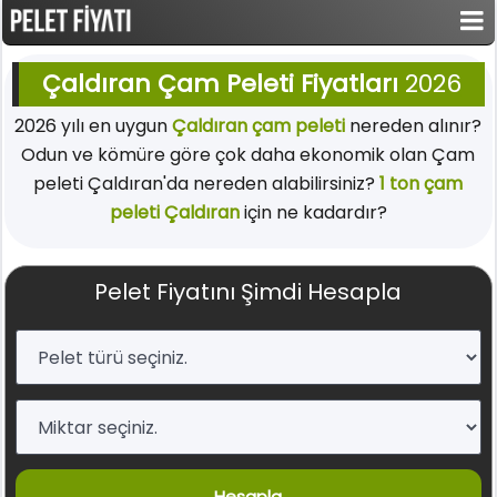
Çaldıran Çam Peleti Fiyatları
2026
2026 yılı en uygun
Çaldıran çam peleti
nereden alınır?
Odun ve kömüre göre çok daha ekonomik olan Çam
peleti Çaldıran'da nereden alabilirsiniz?
1 ton çam
peleti Çaldıran
için ne kadardır?
Pelet Fiyatını Şimdi Hesapla
Hesapla