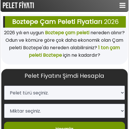
Boztepe Çam Peleti Fiyatları
2026
2026 yılı en uygun
Boztepe çam peleti
nereden alınır?
Odun ve kömüre göre çok daha ekonomik olan Çam
peleti Boztepe'da nereden alabilirsiniz?
1 ton çam
peleti Boztepe
için ne kadardır?
Pelet Fiyatını Şimdi Hesapla
Hesapla