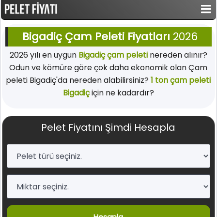
Bigadiç Çam Peleti Fiyatları
2026
2026 yılı en uygun
Bigadiç çam peleti
nereden alınır?
Odun ve kömüre göre çok daha ekonomik olan Çam
peleti Bigadiç'da nereden alabilirsiniz?
1 ton çam peleti
Bigadiç
için ne kadardır?
Pelet Fiyatını Şimdi Hesapla
Hesapla