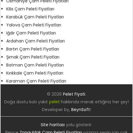
Osmaniye Çam Peleti Fiyatları
Kilis Çam Peleti Fiyatları
Karabük Çam Peleti Fiyatları
Yalova Çam Peleti Fiyatları
Iğdır Çam Peleti Fiyatları
Ardahan Çam Peleti Fiyatları
Bartın Çam Peleti Fiyatları
Şırnak Çam Peleti Fiyatları
Batman Çam Peleti Fiyatları
Kırıkkale Çam Peleti Fiyatları
Karaman Çam Peleti Fiyatları
© 2026
Pelet Fiyati
.
Doğa dostu katı yakıt
pelet
hakkında merak ettiğiniz her şey!
Developer by,
BeynSoft
!
Site haritası
yolu gösterir.
Bence
Zonguldak Çam Peleti Fiyatları
yazımız senin için çok