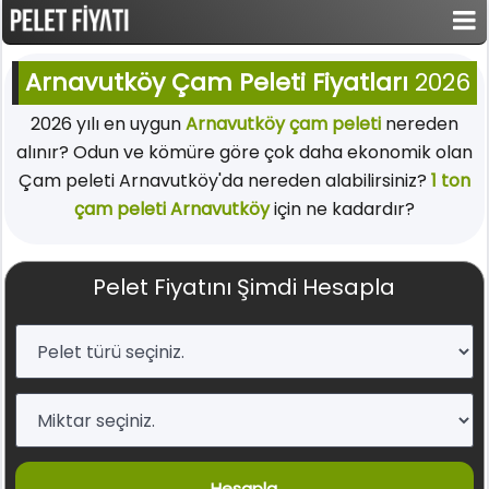
Arnavutköy Çam Peleti Fiyatları
2026
2026 yılı en uygun
Arnavutköy çam peleti
nereden
alınır? Odun ve kömüre göre çok daha ekonomik olan
Çam peleti Arnavutköy'da nereden alabilirsiniz?
1 ton
çam peleti Arnavutköy
için ne kadardır?
Pelet Fiyatını Şimdi Hesapla
Hesapla