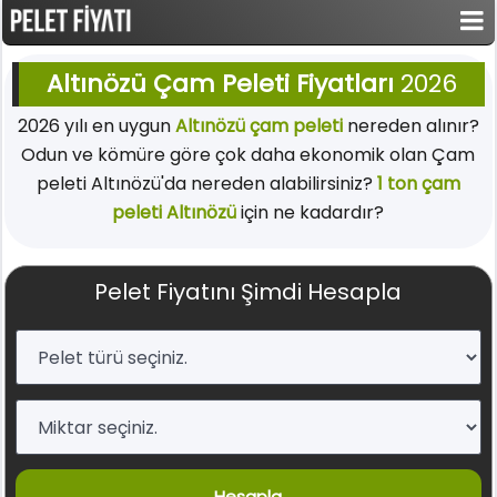
Altınözü Çam Peleti Fiyatları
2026
2026 yılı en uygun
Altınözü çam peleti
nereden alınır?
Odun ve kömüre göre çok daha ekonomik olan Çam
peleti Altınözü'da nereden alabilirsiniz?
1 ton çam
peleti Altınözü
için ne kadardır?
Pelet Fiyatını Şimdi Hesapla
Hesapla