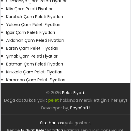
Osmaniye Çam Peleti Fiyatları
Kilis Çam Peleti Fiyatları
Karabük Çam Peleti Fiyatları
Yalova Çam Peleti Fiyatları
Iğdır Çam Peleti Fiyatları
Ardahan Çam Peleti Fiyatları
Bartın Çam Peleti Fiyatları
Şırnak Çam Peleti Fiyatları
Batman Çam Peleti Fiyatları
Kırıkkale Çam Peleti Fiyatları
Karaman Çam Peleti Fiyatları
© 2026
Pelet Fiyati
.
Doğa dostu katı yakıt
pelet
hakkında merak ettiğiniz her şey!
Developer by,
BeynSoft
!
Site haritası
yolu gösterir.
Bence
Midyat Pelet Fiyatları
yazımız senin için çok uygun!.