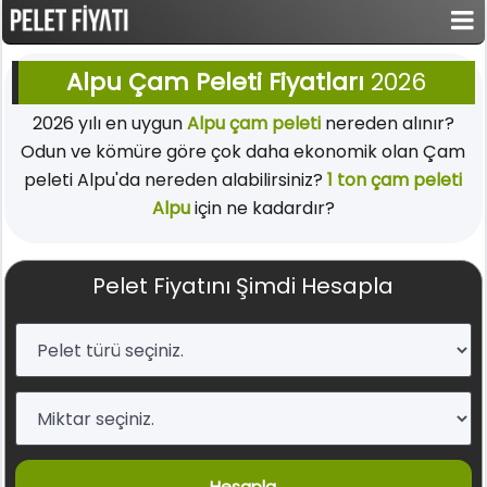
Alpu Çam Peleti Fiyatları
2026
2026 yılı en uygun
Alpu çam peleti
nereden alınır?
Odun ve kömüre göre çok daha ekonomik olan Çam
peleti Alpu'da nereden alabilirsiniz?
1 ton çam peleti
Alpu
için ne kadardır?
Pelet Fiyatını Şimdi Hesapla
Hesapla