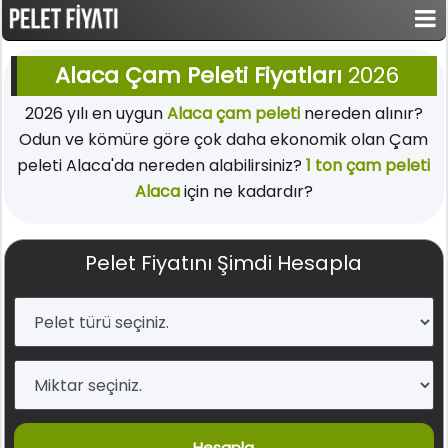
Alaca Çam Peleti Fiyatları
2026
2026 yılı en uygun
Alaca çam peleti
nereden alınır?
Odun ve kömüre göre çok daha ekonomik olan Çam
peleti Alaca'da nereden alabilirsiniz?
1 ton çam peleti
Alaca
için ne kadardır?
Pelet Fiyatını Şimdi Hesapla
Hesapla