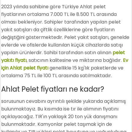
2023 yılında sahibine göre Türkiye Ahlat pelet
fiyatlarının ortalama 7.000 TL ile 8.500 TL arasında
olması bekleniyor. Sahipler tarafından yapılan pelet
yakıt satışları da çiftlik özelliklerine göre fiyatların
değiştiğini göstermektedir. Pelet yakıt satışları, genelde
evlerde ve ofislerde kullanılan küçük cihazlarda satışı
yapılan ürünlerdir. Sahibi tarafından satın alınan
pelet
yakıtı fiyatı
, satıcının kalitesine ve miktarına bağlıdır.
Ev
için Ahlat pelet fiyatı
genellikle 15 kg'lık paketlerde ve
ortalama 75 TL ile 100 TL arasında satılmaktadır.
Ahlat Pelet fiyatları ne kadar?
sorusunun cevabını ayrıntılı şekilde yukarıda açıklamış
bulunmaktayız. Bu kısımda ise tır ile alımının fiyatını
açıklayacağız. TIR'ın yaklaşık 20 ton yük danışmanı
bulunmaktadır. Kamyonlar pelet taşımak için de
kullanılır ve TIR yükleri pelet boyutuna ve yoğunluğuna