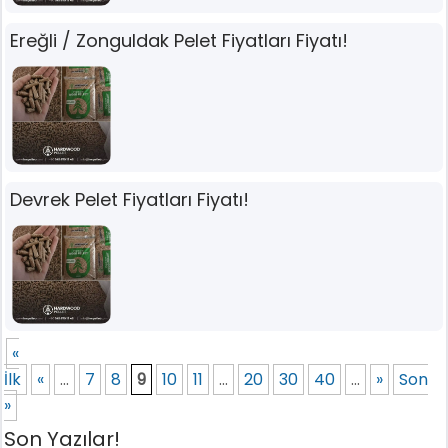
Ereğli / Zonguldak Pelet Fiyatları Fiyatı!
Devrek Pelet Fiyatları Fiyatı!
«
İlk
«
...
7
8
9
10
11
...
20
30
40
...
»
Son
»
Son Yazılar!